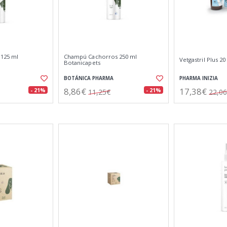
 125 ml
Champú Cachorros 250 ml
Vetgastril Plus 20
Botanicapets
BOTÁNICA PHARMA
PHARMA INIZIA
8,86€
17,38€
- 21%
- 21%
11,25€
22,0