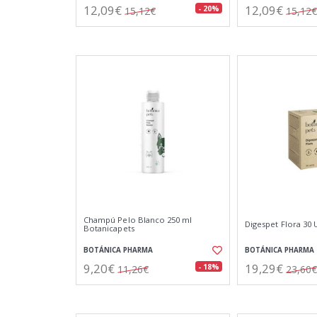
12,09€
12,09€
- 20%
15,12€
15,12€
Champú Pelo Blanco 250 ml
Digespet Flora 30
Botanicapets
BOTÁNICA PHARMA
BOTÁNICA PHARMA
9,20€
19,29€
- 18%
11,26€
23,60€