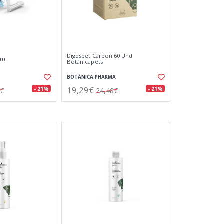
Digespet Carbon 60 Und
 ml
Botanicapets
BOTÁNICA PHARMA
19,29€
- 21%
- 21%
6€
24,48€