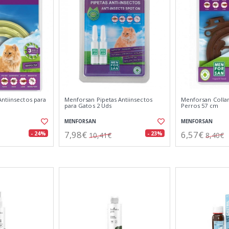
ntiinsectos para
Menforsan Pipetas Antiinsectos
Menforsan Collar
para Gatos 2 Uds
Perros 57 cm
MENFORSAN
MENFORSAN
7,98€
6,57€
- 24%
- 23%
10,41€
8,40€