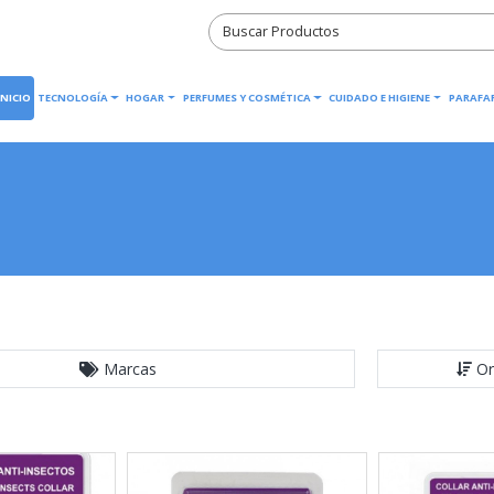
INICIO
TECNOLOGÍA
HOGAR
PERFUMES Y COSMÉTICA
CUIDADO E HIGIENE
PARAFA
Marcas
Or