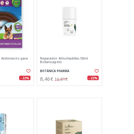
 Antiinsecto para
Reparador Almohadillas 50ml
Botanicapets
BOTÁNICA PHARMA
8,46€
- 22%
- 22%
10,81€