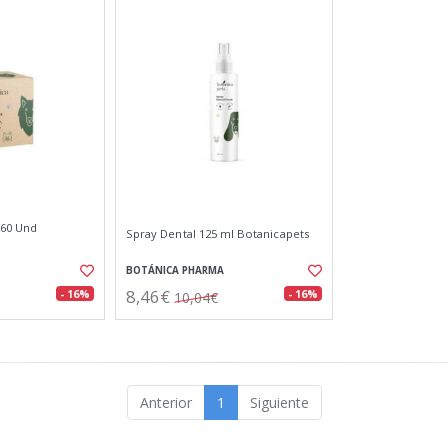
 60 Und
Spray Dental 125 ml Botanicapets
BOTÁNICA PHARMA
8,46€
- 16%
- 16%
10,04€
Anterior
1
Siguiente