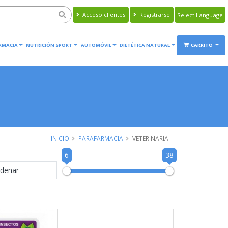
Acceso clientes
Registrarse
Powered by
Translate
RMACIA
NUTRICIÓN SPORT
AUTOMÓVIL
DIETÉTICA NATURAL
CARRITO
INICIO
PARAFARMACIA
VETERINARIA
6
38
denar