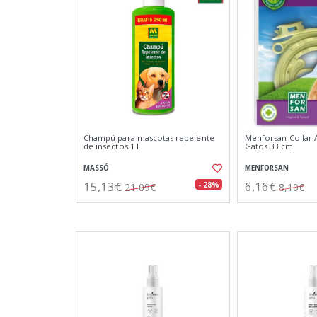
Champú para mascotas repelente
Menforsan Collar A
de insectos 1 l
Gatos 33 cm
MASSÓ
MENFORSAN
15,13€
6,16€
- 28%
21,09€
8,10€