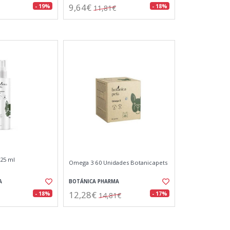
9,64€
- 19%
- 18%
11,81€
25 ml
Omega 3 60 Unidades Botanicapets
A
BOTÁNICA PHARMA
12,28€
- 18%
- 17%
14,81€