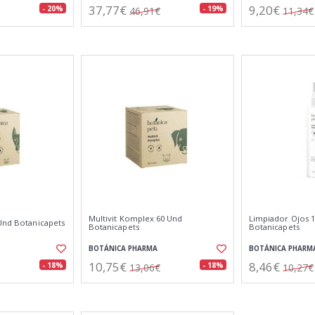
37,77€
9,20€
- 20%
- 19%
46,91€
11,34€
Multivit Komplex 60 Und
Limpiador Ojos 1
 Und Botanicapets
Botanicapets
Botanicapets
BOTÁNICA PHARMA
BOTÁNICA PHARM
10,75€
8,46€
- 18%
- 18%
13,06€
10,27€