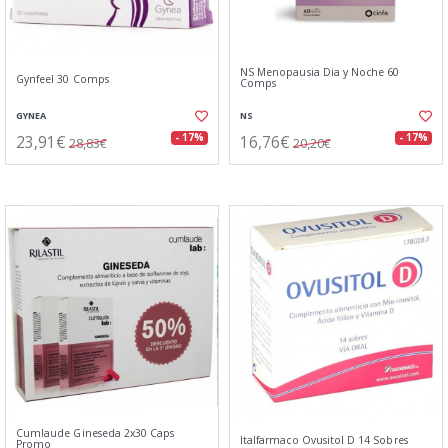
NS Menopausia Dia y Noche 60
Gynfeel 30 Comps
Comps
GYNEA
NS
23,91€
16,76€
- 17%
- 17%
28,83€
20,20€
Cumlaude Gineseda 2x30 Caps
Italfarmaco Ovusitol D 14 Sobres
Promo