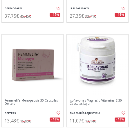
DERMOFARM
ITALFARMACO
37,75€
27,35€
- 17%
- 16%
45,45€
32,71€
Femmelife Menopausia 30 Capsulas
Isoflavonas Magnesio Vitamina E 30
Deiters
Capsulas Laju
DEITERS
ANA MARÍA LAJUSTICIA
13,43€
11,07€
- 16%
- 16%
15,95€
13,14€