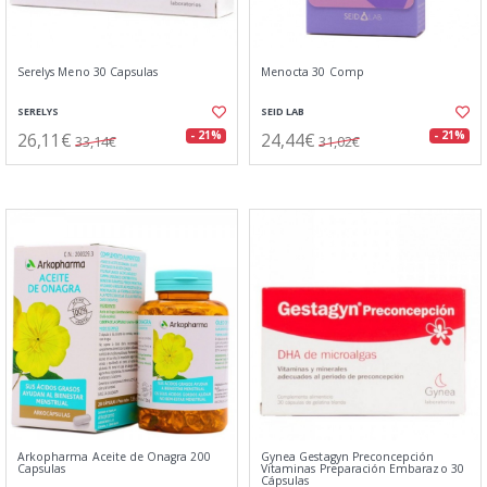
Serelys Meno 30 Capsulas
Menocta 30 Comp
SERELYS
SEID LAB
26,11€
24,44€
- 21%
- 21%
33,14€
31,02€
Arkopharma Aceite de Onagra 200
Gynea Gestagyn Preconcepción
Capsulas
Vitaminas Preparación Embarazo 30
Cápsulas