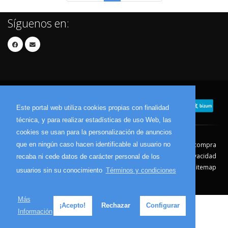
Síguenos en:
Este portal web utiliza cookies propias con finalidad
técnica, y para realizar estadísticas de uso Web, las
cookies se usan para la personalización de anuncios
que en ningún caso hacen identificable al usuario no
Contacto
Aviso Legal
Condiciones de compra
Política de envíos
Política de devolución
Política de Privacidad
recaba ni cede datos de carácter personal de los
Política de Cookies
Sitemap
usuarios sin su conocimiento
Términos y condiciones
© 2026 - Todos los derechos reservados.
Más
¡Acepto!
Rechazar
Configurar
Información