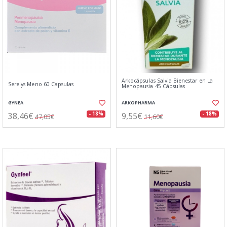
Arkocápsulas Salvia Bienestar en La
Serelys Meno 60 Capsulas
Menopausia 45 Cápsulas
GYNEA
ARKOPHARMA
38,46€
9,55€
- 18%
- 18%
47,05€
11,60€