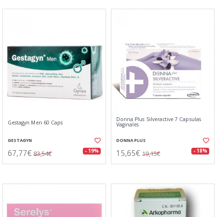
Donna Plus Silveractive 7 Capsulas
Gestagyn Men 60 Caps
Vaginales
GESTAGYN
DONNA PLUS
67,77€
15,65€
- 19%
- 18%
83,54€
19,15€