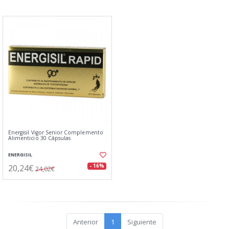
Energisil Vigor Senior Complemento
Alimenticio 30 Cápsulas
ENERGISIL
20,24€
- 16%
24,02€
Anterior
1
Siguiente