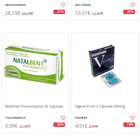
ARKOPHARMA
GESTAGYN
28,59€
10,07€
- 21%
- 20%
36,28€
12,60€
Natalben Preconceptivo 30 Capsulas
Vigarex Forte 2 Cápsulas 650mg
ITALFARMACO
VIGAREX
9,99€
4,91€
- 20%
- 19%
12,42€
6,09€