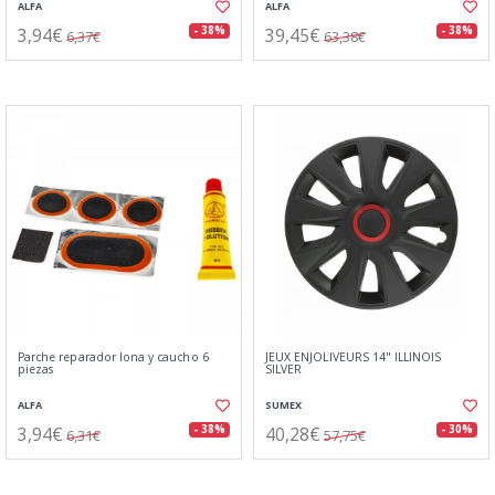
ALFA
ALFA
3,94€
39,45€
- 38%
- 38%
6,37€
63,38€
Parche reparador lona y caucho 6
JEUX ENJOLIVEURS 14" ILLINOIS
piezas
SILVER
ALFA
SUMEX
3,94€
40,28€
- 38%
- 30%
6,31€
57,75€