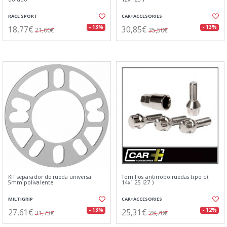
RACE SPORT
CAR+ACCESORIES
18,77€
30,85€
- 13%
- 13%
21,60€
35,50€
KIT separador de rueda universal
Tornillos antirrobo ruedas tipo c (
5mm polivalente
14x1.25 l27 )
MILTIGRIP
CAR+ACCESORIES
27,61€
25,31€
- 13%
- 12%
31,73€
28,70€