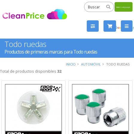
Powered
by
Tra
Todo ruedas
Productos de primeras marcas para Todo ruedas
INICIO
AUTOMÓVIL
TODO RUEDAS
Total de productos disponibles
32