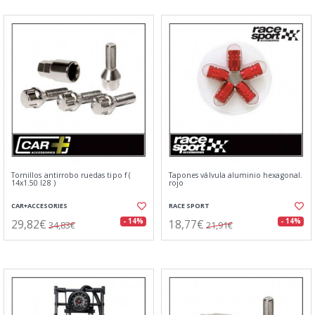
Tornillos antirrobo ruedas tipo f (
Tapones válvula aluminio hexagonal.
14x1.50 l28 )
rojo
CAR+ACCESORIES
RACE SPORT
29,82€
18,77€
- 14%
- 14%
34,83€
21,91€