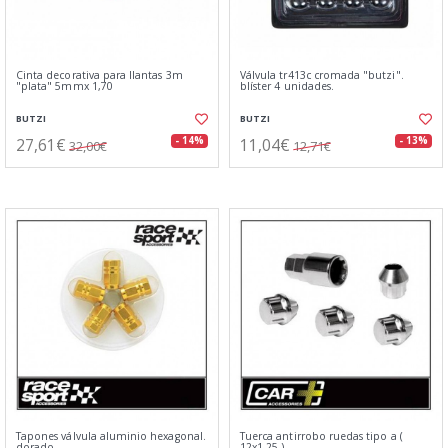
Cinta decorativa para llantas 3m
Válvula tr413c cromada "butzi".
"plata" 5mmx 1,70
blíster 4 unidades.
BUTZI
BUTZI
27,61€
11,04€
- 14%
- 13%
32,00€
12,71€
Tapones válvula aluminio hexagonal.
Tuerca antirrobo ruedas tipo a (
dorado
12x1.25 )