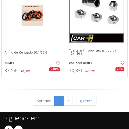
Tuerca antirrobo ruedas tipo b (
Anillo de Centrado 60.1/56.6
12x1.50 )
SUMEX
CAR+ACCESORIES
33,14€
30,85€
- 10%
- 9%
37,02€
33,93€
Anterior
1
2
Siguiente
Síguenos en: