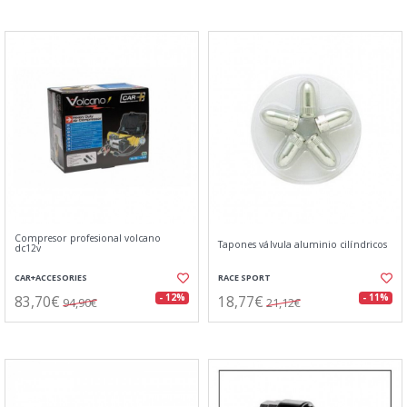
Compresor profesional volcano
Tapones válvula aluminio cilíndricos
dc12v
CAR+ACCESORIES
RACE SPORT
83,70€
18,77€
- 12%
- 11%
94,90€
21,12€