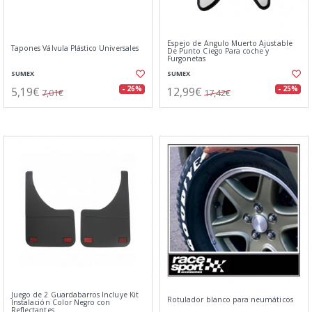
Espejo de Angulo Muerto Ajustable
Tapones Válvula Plástico Universales
De Punto Ciego Para coche y
Furgonetas
SUMEX
SUMEX
5,19€
12,99€
- 26%
- 25%
7,01€
17,42€
Juego de 2 Guardabarros Incluye Kit
Rotulador blanco para neumáticos
Instalación Color Negro con
Reflectantes