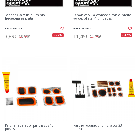
Tapones válvula aluminio
Tapón válvula cromado con cubierta
hexagonales plata
verde. blister 4 unidades
RACE SPORT
RACE SPORT
3,89€
11,45€
- 77%
- 47%
16,89€
21,75€
Parche reparador pinchazos 10
Parche reparador pinchazos 23
piezas
piezas