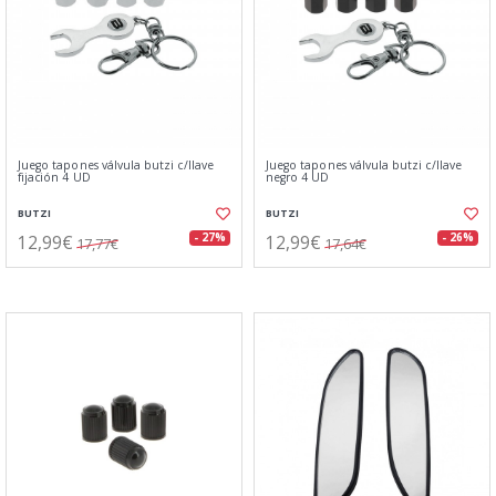
Juego tapones válvula butzi c/llave
Juego tapones válvula butzi c/llave
fijación 4 UD
negro 4 UD
BUTZI
BUTZI
12,99€
12,99€
- 27%
- 26%
17,77€
17,64€