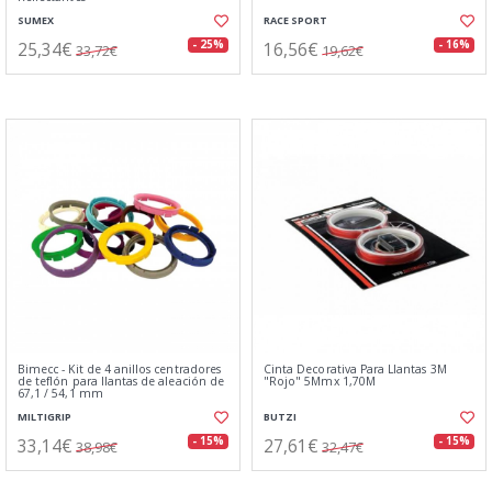
SUMEX
RACE SPORT
25,34€
16,56€
- 25%
- 16%
33,72€
19,62€
Bimecc - Kit de 4 anillos centradores
Cinta Decorativa Para Llantas 3M
de teflón para llantas de aleación de
"Rojo" 5Mmx 1,70M
67,1 / 54,1 mm
MILTIGRIP
BUTZI
33,14€
27,61€
- 15%
- 15%
38,98€
32,47€