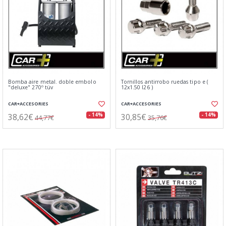
Bomba aire metal. doble embolo
Tornillos antirrobo ruedas tipo e (
"deluxe" 270º tüv
12x1.50 l26 )
CAR+ACCESORIES
CAR+ACCESORIES
38,62€
30,85€
- 14%
- 14%
44,77€
35,76€