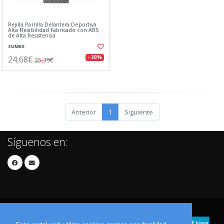
Rejilla Parrilla Delantera Deportiva
Alta Flexibilidad Fabricado con ABS
de Alta Resistencia
SUMEX
24,68€
- 30%
35,39€
Anterior
1
Siguiente
Síguenos en: