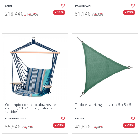
SHAF
PROBEACH
218,44€
51,14€
- 30%
- 29%
310,50€
72,33€
Columpio con reposabrazos de
Toldo vela triangular verde 5 x 5 x 5
madera, 53 x 100 cm, colores
m
surtidos
EDM PRODUCT
FAURA
55,94€
41,82€
- 29%
- 29%
78,71€
58,80€