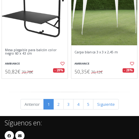
Mesa plegable para balcón color
Carpa blanca 3 x 3 x 2,45 m
negro 60 x 43 cm
AMBIANCE
AMBIANCE
50,82€
50,35€
- 28%
- 28%
70,78€
70,12€
Anterior
1
2
3
4
5
Siguiente
Síguenos en: