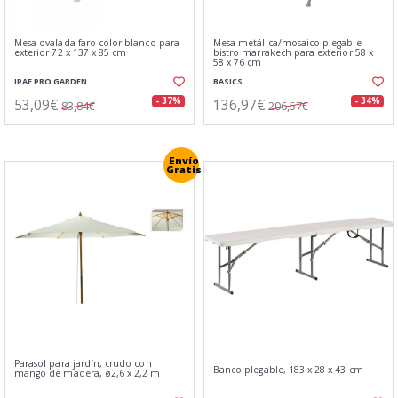
Mesa ovalada faro color blanco para
Mesa metálica/mosaico plegable
exterior 72 x 137 x 85 cm
bistro marrakech para exterior 58 x
58 x 76 cm
IPAE PRO GARDEN
BASICS
53,09€
136,97€
- 37%
- 34%
83,84€
206,57€
Envío
Gratis
Parasol para jardín, crudo con
Banco plegable, 183 x 28 x 43 cm
mango de madera, ø2,6 x 2,2 m