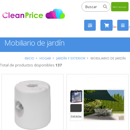
Powered
by
Tra
Mobiliario de jardín
INICIO
HOGAR
JARDÍN Y EXTERIOR
MOBILIARIO DE JARDÍN
Total de productos disponibles
137