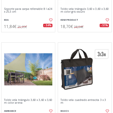
Soporte para carpa rellenable 8 l ø24
Toldo vela triángulo 3,60 x 3,60 x 3,60
x 25,5 cm
m color gris oscuro
EDA
EDM PRODUCT
11,84€
18,70€
- 54%
- 51%
25,95€
38,04€
Toldo vela triángulo 3,60 x 3,60 x 3,60
Toldo vela cuadrado antracita 3 x 3
m color arena
m
AMBIANCE
BASICS