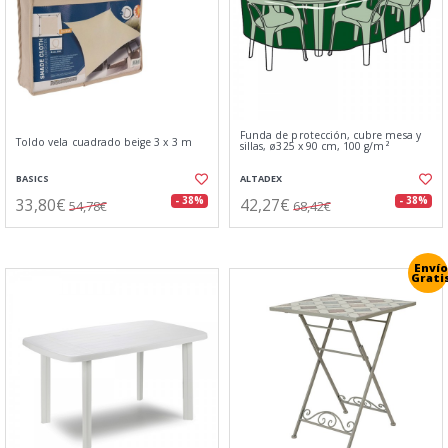
Funda de protección, cubre mesa y
Toldo vela cuadrado beige 3 x 3 m
sillas, ø325 x 90 cm, 100 g/m²
BASICS
ALTADEX
33,80€
42,27€
- 38%
- 38%
54,78€
68,42€
Envío
Grati