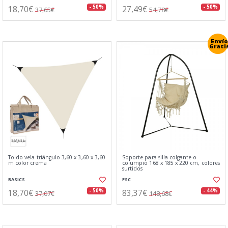
18,70€
27,49€
- 50%
- 50%
37,65€
54,78€
Envío
Grati
Toldo vela triángulo 3,60 x 3,60 x 3,60
Soporte para silla colgante o
m color crema
columpio 168 x 185 x 220 cm, colores
surtidos
BASICS
FSC
18,70€
83,37€
- 50%
- 44%
37,07€
148,68€