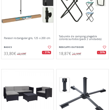
Taburete de camping plegable
Parasol rectangular gris, 125 x 200 cm
colores surtidos (pack 2 unidades)
BASICS
REDCLIFFS OUTDOOR
33,80€
18,87€
- 31%
- 30%
48,68€
26,96€