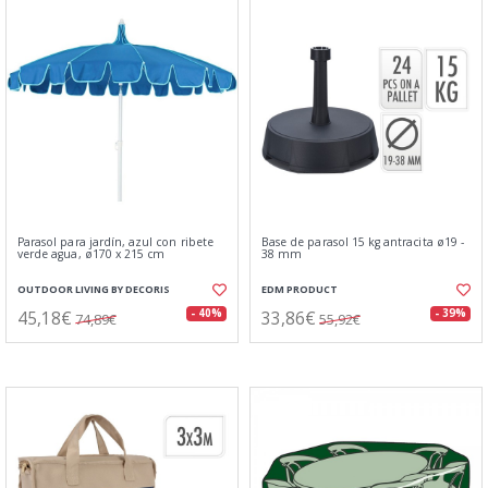
Parasol para jardín, azul con ribete
Base de parasol 15 kg antracita ø19 -
verde agua, ø170 x 215 cm
38 mm
OUTDOOR LIVING BY DECORIS
EDM PRODUCT
45,18€
33,86€
- 40%
- 39%
74,89€
55,92€