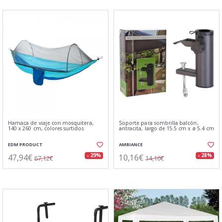
Hamaca de viaje con mosquitera,
Soporte para sombrilla balcón,
140 x 260 cm, colores surtidos
antracita, largo de 15.5 cm x ø 5.4 cm
EDM PRODUCT
AMBIANCE
47,94€
10,16€
- 29%
- 28%
67,12€
14,16€