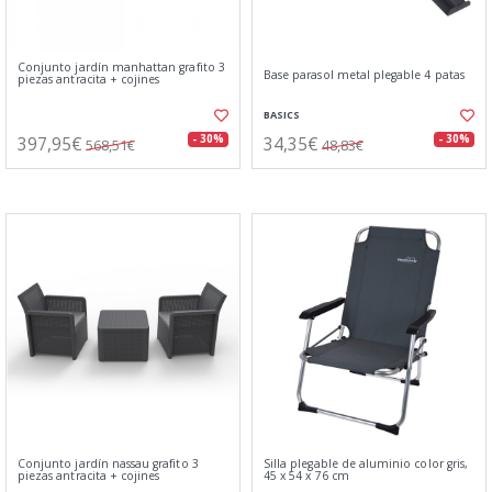
Conjunto jardín manhattan grafito 3
Base parasol metal plegable 4 patas
piezas antracita + cojines
BASICS
397,95€
34,35€
- 30%
- 30%
568,51€
48,83€
Conjunto jardín nassau grafito 3
Silla plegable de aluminio color gris,
piezas antracita + cojines
45 x 54 x 76 cm