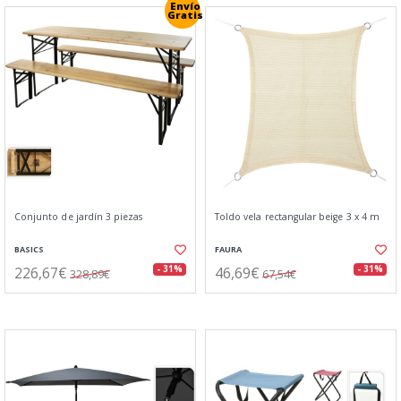
Envío
Gratis
Conjunto de jardín 3 piezas
Toldo vela rectangular beige 3 x 4 m
BASICS
FAURA
226,67€
46,69€
- 31%
- 31%
328,89€
67,54€