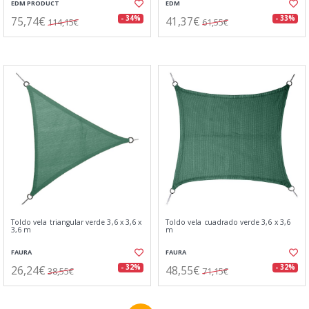
EDM PRODUCT
EDM
75,74€
41,37€
- 34%
- 33%
114,15€
61,55€
Toldo vela triangular verde 3,6 x 3,6 x
Toldo vela cuadrado verde 3,6 x 3,6
3,6 m
m
FAURA
FAURA
26,24€
48,55€
- 32%
- 32%
38,55€
71,15€