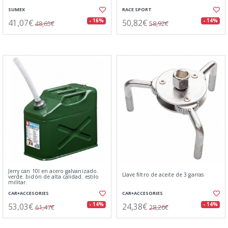
SUMEX
RACE SPORT
41,07€
50,82€
- 16%
- 14%
48,65€
58,92€
Jerry can 10l en acero galvanizado.
Llave filtro de aceite de 3 garras
verde. bidón de alta calidad. estilo
militar.
CAR+ACCESORIES
CAR+ACCESORIES
53,03€
24,38€
- 14%
- 14%
61,47€
28,26€