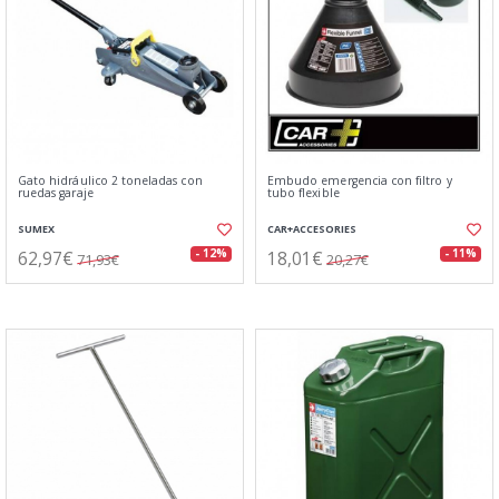
Gato hidráulico 2 toneladas con
Embudo emergencia con filtro y
ruedas garaje
tubo flexible
SUMEX
CAR+ACCESORIES
62,97€
18,01€
- 12%
- 11%
71,93€
20,27€