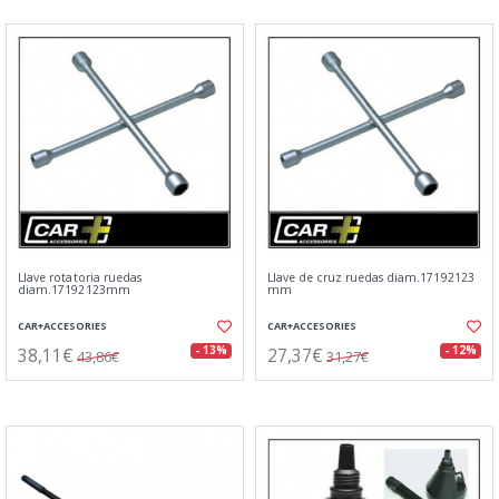
Llave rotatoria ruedas
Llave de cruz ruedas diam.17192123
diam.17192123mm
mm
CAR+ACCESORIES
CAR+ACCESORIES
38,11€
27,37€
- 13%
- 12%
43,86€
31,27€