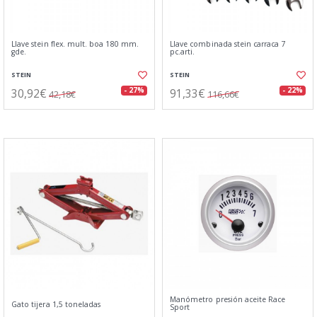
Llave stein flex. mult. boa 180 mm.
Llave combinada stein carraca 7
gde.
pc.arti.
STEIN
STEIN
30,92€
91,33€
- 27%
- 22%
42,18€
116,66€
Manómetro presión aceite Race
Gato tijera 1,5 toneladas
Sport