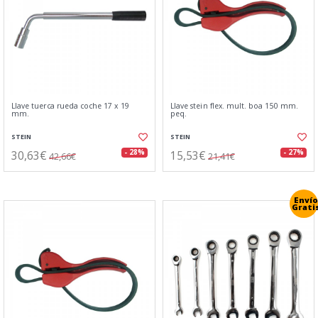
Llave tuerca rueda coche 17 x 19
Llave stein flex. mult. boa 150 mm.
mm.
peq.
STEIN
STEIN
30,63€
15,53€
- 28%
- 27%
42,66€
21,41€
Envío
Grati