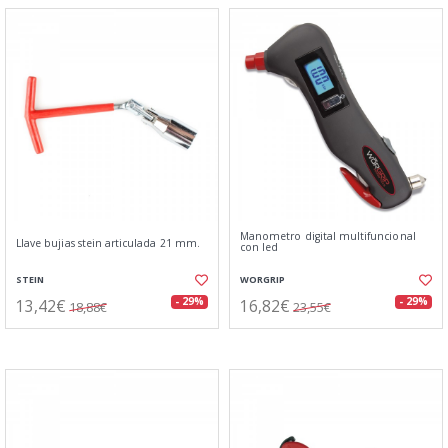
Manometro digital multifuncional
Llave bujias stein articulada 21 mm.
con led
STEIN
WORGRIP
13,42€
16,82€
- 29%
- 29%
18,88€
23,55€