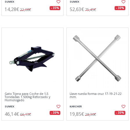
SUMEX
SUMEX
14,28€
52,63€
- 35%
- 30%
22,08€
75,45€
Gato Tijera para Coche de 1,5
Llave rueda forma cruz 17-19-21-22
Toneladas 1.500kg Reforzado y
mm.
Homologado
SUMEX
KARCHER
46,14€
19,85€
- 30%
- 30%
66,13€
28,36€