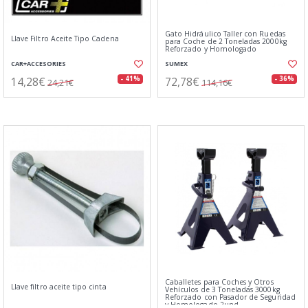
Gato Hidráulico Taller con Ruedas
Llave Filtro Aceite Tipo Cadena
para Coche de 2 Toneladas 2000kg
Reforzado y Homologado
CAR+ACCESORIES
SUMEX
14,28€
72,78€
- 41%
- 36%
24,21€
114,16€
Caballetes para Coches y Otros
Llave filtro aceite tipo cinta
Vehículos de 3 Toneladas 3000kg
Reforzado con Pasador de Seguridad
y Homologado 2und