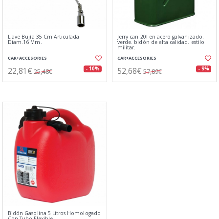
Llave Bujía 35 Cm.Articulada
Jerry can 20l en acero galvanizado.
Diam.16 Mm.
verde. bidón de alta calidad. estilo
militar.
CAR+ACCESORIES
CAR+ACCESORIES
22,81€
52,68€
- 10%
- 9%
25,48€
57,89€
Bidón Gasolina 5 Litros Homologado
Con Tubo Flexible