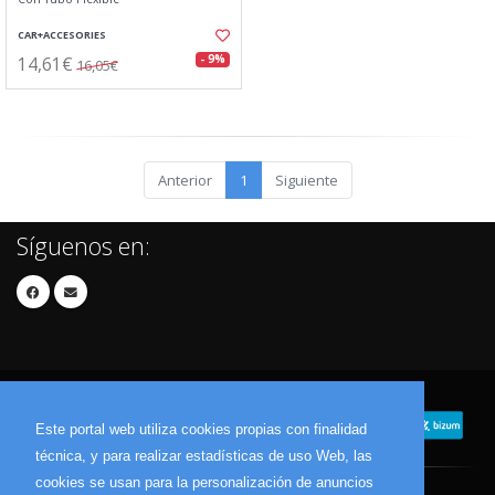
CAR+ACCESORIES
14,61€
- 9%
16,05€
Anterior
1
Siguiente
Síguenos en:
Este portal web utiliza cookies propias con finalidad
técnica, y para realizar estadísticas de uso Web, las
cookies se usan para la personalización de anuncios