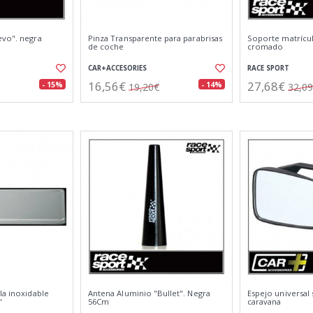
evo". negra
Pinza Transparente para parabrisas
Soporte matrícul
de coche
cromado
CAR+ACCESORIES
RACE SPORT
16,56€
27,68€
- 15%
- 14%
19,20€
32,0
la inoxidable
Antena Aluminio "Bullet". Negra
Espejo universal
"
56Cm
caravana