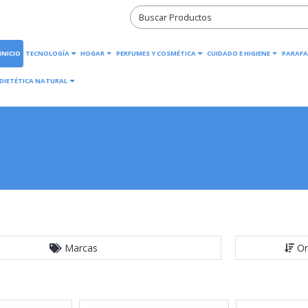
INICIO
TECNOLOGÍA
HOGAR
PERFUMES Y COSMÉTICA
CUIDADO E HIGIENE
PARAFA
DIETÉTICA NATURAL
Marcas
Or