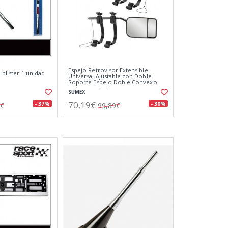
Espejo Retrovisor Extensible
. blister 1 unidad
Universal Ajustable con Doble
Soporte Espejo Doble Convexo
Multi-ángulos
SUMEX
70,19€
- 37%
- 30%
6€
99,89€