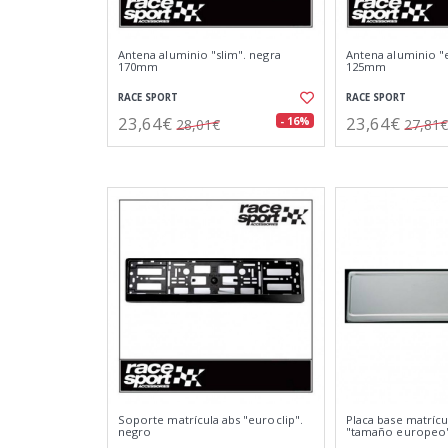
Antena aluminio "slim". negra
Antena aluminio "
170mm
125mm
RACE SPORT
RACE SPORT
23,64€
23,64€
- 16%
28,01€
27,81€
Soporte matrícula abs "euroclip".
Placa base matrícu
negro
"tamaño europeo