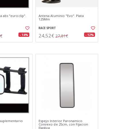
a abs "euroclip".
Antena Aluminio "Evo". Plata
125Mm
RACE SPORT
24,52€
- 14%
- 12%
9€
27,81€
 suplementario
Espejo Interior Paronamico
Convexo de 25cm, con Fijacion
Elastica