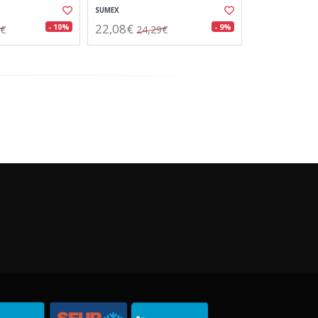
SUMEX
22,08€
- 10%
- 9%
9€
24,29€