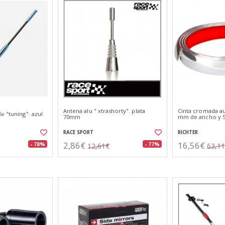
Antena alu " xtrashorty". plata
Cinta cromada au
v "tuning". azul
70mm
mm de ancho y 5
RACE SPORT
RICHTER
2,86€
16,56€
- 78%
- 77%
12,61€
63,1