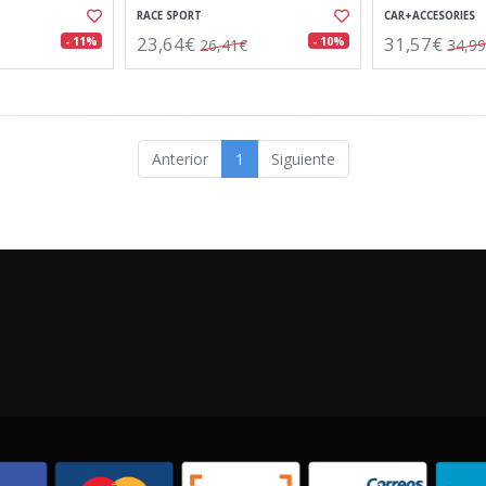
RACE SPORT
CAR+ACCESORIES
23,64€
31,57€
- 11%
- 10%
26,41€
34,9
Anterior
1
Siguiente