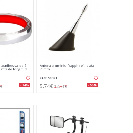
toadhesiva de 21
Antena aluminio "sapphire". plata
 mts de longitud
75mm
RACE SPORT
5,74€
- 74%
- 55%
1€
12,71€