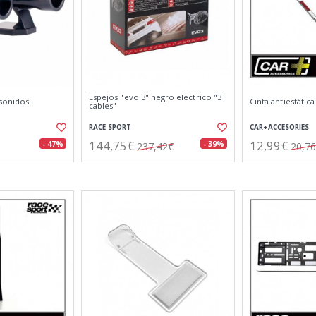
Espejos "evo 3" negro eléctrico "3
asonidos
Cinta antiestática
cables"
RACE SPORT
CAR+ACCESORIES
144,75€
12,99€
- 47%
- 39%
237,42€
20,7