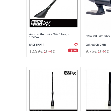
Antena Aluminio "16V". Negra
Avisador con ultr
185Mm
RACE SPORT
CAR+ACCESORIES
12,99€
9,75€
- 54%
28,49€
18,50€