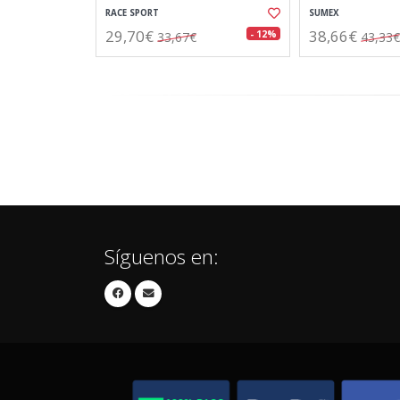
RACE SPORT
SUMEX
29,70€
38,66€
- 12%
33,67€
43,33€
Síguenos en: