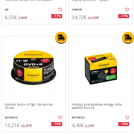
GP
CANON
6,55€
34,72€
- 17%
- 17%
7,86€
41,66€
Intenso dvd+r 4.7gb 16x tarrina
Intenso pila alcalina energy ultra
25uds
aaalr03 box-24
INTENSO
INTENSO
13,21€
4,40€
- 16%
- 16%
15,81€
5,23€