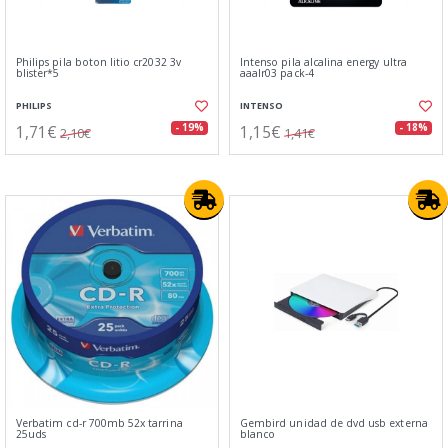
Philips pila boton litio cr2032 3v
Intenso pila alcalina energy ultra
blister*5
aaalr03 pack-4
PHILIPS
INTENSO
1,71€
1,15€
- 19%
- 18%
2,10€
1,41€
Verbatim cd-r 700mb 52x tarrina
Gembird unidad de dvd usb externa
25uds
blanco