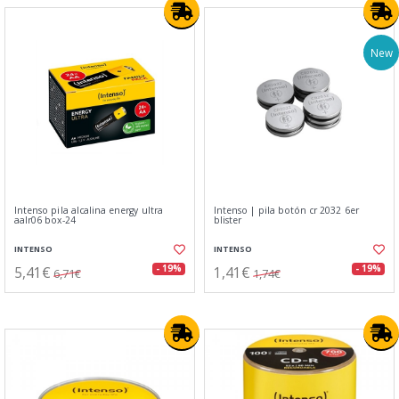
New
Intenso pila alcalina energy ultra
Intenso | pila botón cr 2032 6er
aalr06 box-24
blister
INTENSO
INTENSO
5,41€
1,41€
- 19%
- 19%
6,71€
1,74€