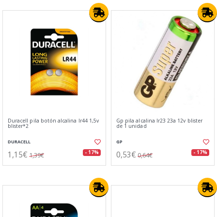
Duracell pila botón alcalina lr44 1,5v
Gp pila alcalina lr23 23a 12v blister
blister*2
de 1 unidad
DURACELL
GP
1,15€
0,53€
- 17%
- 17%
1,39€
0,64€