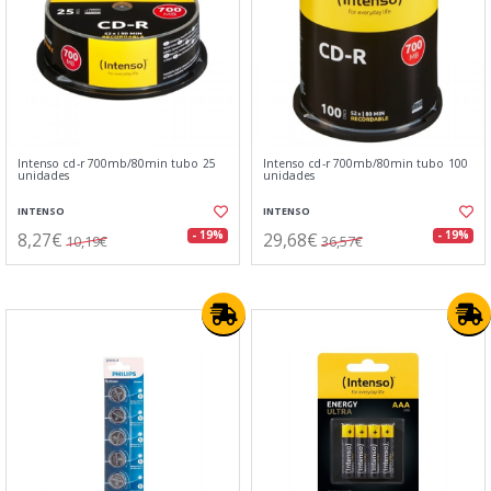
Intenso cd-r 700mb/80min tubo 25
Intenso cd-r 700mb/80min tubo 100
unidades
unidades
INTENSO
INTENSO
8,27€
29,68€
- 19%
- 19%
10,19€
36,57€