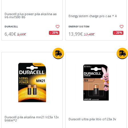
Duracell plus power pila alcalina aa
Energy sistem charge pro c aa * 4
lr6 mx1500 8b
DURACELL
ENERGY SISTEM
6,40€
13,99€
- 20%
- 20%
8,00€
17,48€
Duracell pila alcalina mn21 lr23a 12v
Duracell ultra pila litio cr123a 3v
blister*2