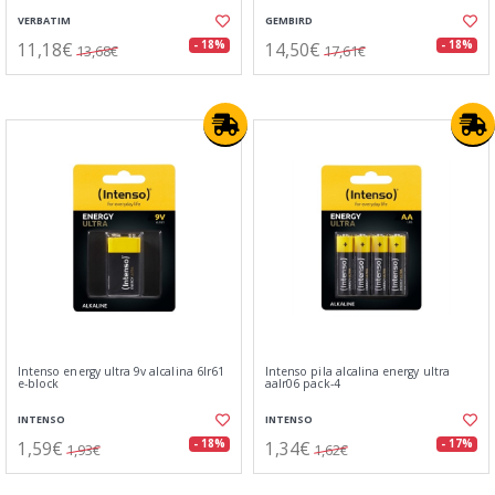
VERBATIM
GEMBIRD
11,18€
14,50€
- 18%
- 18%
13,68€
17,61€
Intenso energy ultra 9v alcalina 6lr61
Intenso pila alcalina energy ultra
e-block
aalr06 pack-4
INTENSO
INTENSO
1,59€
1,34€
- 18%
- 17%
1,93€
1,62€