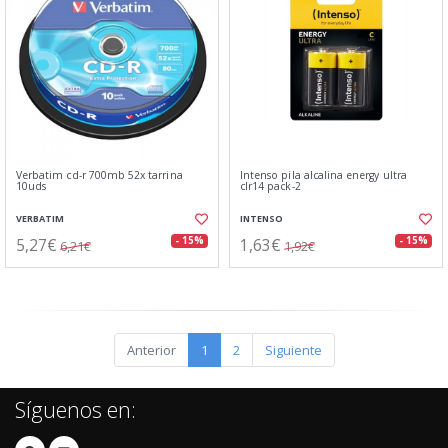
Verbatim cd-r 700mb 52x tarrina
Intenso pila alcalina energy ultra
10uds
clr14 pack-2
VERBATIM
INTENSO
5,27€
1,63€
- 15%
- 15%
6,21€
1,92€
Anterior
1
2
Siguiente
Síguenos en: