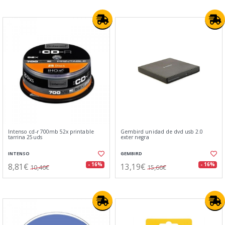
Intenso cd-r 700mb 52x printable
Gembird unidad de dvd usb 2.0
tarrina 25uds
exter negra
INTENSO
GEMBIRD
8,81€
13,19€
- 16%
- 16%
10,46€
15,66€