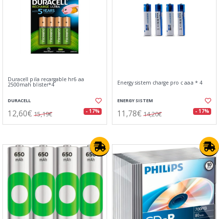
Duracell pila recargable hr6 aa
Energy sistem charge pro c aaa * 4
2500mah blister*4
DURACELL
ENERGY SISTEM
12,60€
11,78€
- 17%
- 17%
15,19€
14,20€