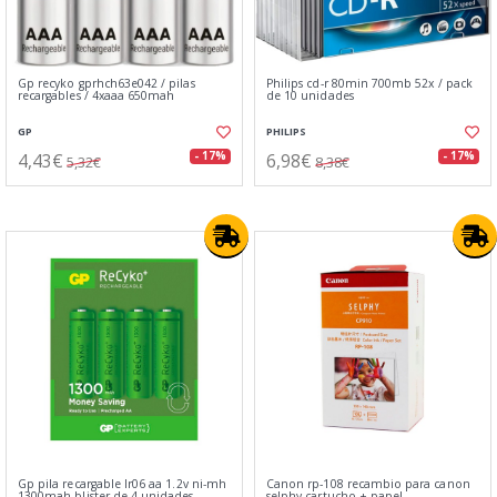
Gp recyko gprhch63e042 / pilas
Philips cd-r 80min 700mb 52x / pack
recargables / 4xaaa 650mah
de 10 unidades
GP
PHILIPS
4,43€
6,98€
- 17%
- 17%
5,32€
8,38€
Gp pila recargable lr06 aa 1.2v ni-mh
Canon rp-108 recambio para canon
1300mah blister de 4 unidades
selphy cartucho + papel