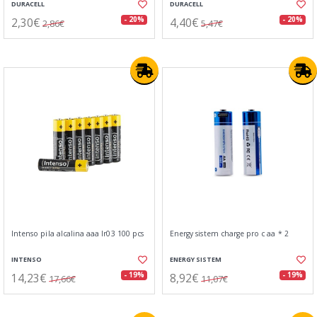
DURACELL
DURACELL
2,30€
4,40€
- 20%
- 20%
2,86€
5,47€
Intenso pila alcalina aaa lr03 100 pcs
Energy sistem charge pro c aa * 2
INTENSO
ENERGY SISTEM
14,23€
8,92€
- 19%
- 19%
17,66€
11,07€