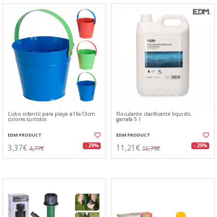
Cubo infantil para playa ø16x13cm
Floculante clarificante líquido,
colores surtidos
garrafa 5 l
EDM PRODUCT
EDM PRODUCT
3,37€
11,21€
- 29%
- 29%
4,77€
15,78€