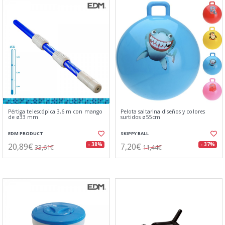
Pértiga telescópica 3,6 m con mango
Pelota saltarina diseños y colores
de ø33 mm
surtidos ø55cm
EDM PRODUCT
SKIPPY BALL
20,89€
7,20€
- 38%
- 37%
33,61€
11,44€