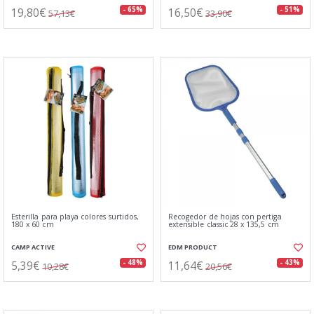
19,80€
16,50€
- 65%
- 51%
57,13€
33,90€
Esterilla para playa colores surtidos,
Recogedor de hojas con pertiga
180 x 60 cm
extensible classic 28 x 135,5 cm
CAMP ACTIVE
EDM PRODUCT
5,39€
11,64€
- 48%
- 43%
10,28€
20,56€