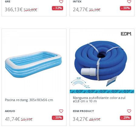
GRE
INTEX
366,13€
24,77€
- 32%
- 30%
539,80€
35,38€
Manguera autoflotante color azul
Piscina rectang. 305x183x56 cm
ø3,8 cm x 10 m
AKHUO
EDM PRODUCT
41,74€
34,27€
- 30%
- 29%
59,33€
48,55€