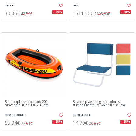
INTEX
GRE
30,36€
1511,20€
- 29%
- 28%
42,50€
2105,83€
Balsa explorer boat pro 200
Silla de playa plegable colores
hinchable 102 x 196 x 33 cm
surtidos metalica, 45 x 50 x 45 cm
EDM PRODUCT
PROBUILDER
55,94€
14,70€
- 28%
- 28%
77,91€
20,38€