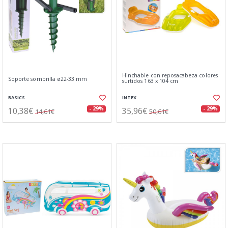
Hinchable con reposacabeza colores
Soporte sombrilla ø22-33 mm
surtidos 163 x 104 cm
BASICS
INTEX
10,38€
35,96€
- 29%
- 29%
14,61€
50,61€