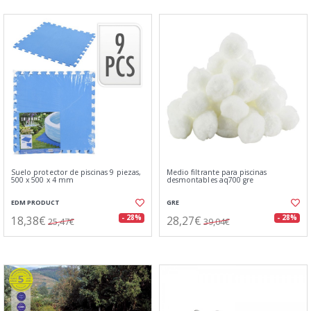
Suelo protector de piscinas 9 piezas,
Medio filtrante para piscinas
500 x 500 x 4 mm
desmontables aq700 gre
EDM PRODUCT
GRE
18,38€
28,27€
- 28%
- 28%
25,47€
39,04€