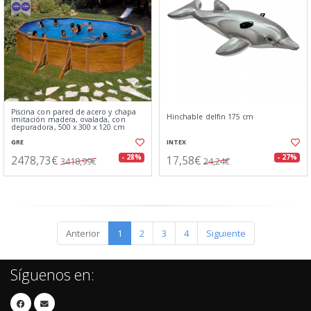
Piscina con pared de acero y chapa
Hinchable delfin 175 cm
imitación madera, ovalada, con
depuradora, 500 x 300 x 120 cm
GRE
INTEX
2478,73€
17,58€
- 28%
- 27%
3418,99€
24,24€
Anterior
1
2
3
4
Siguiente
Síguenos en: