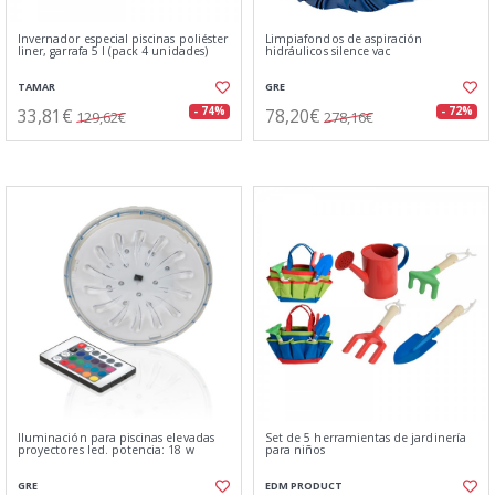
Invernador especial piscinas poliéster
Limpiafondos de aspiración
liner, garrafa 5 l (pack 4 unidades)
hidráulicos silence vac
TAMAR
GRE
33,81€
78,20€
- 74%
- 72%
129,62€
278,16€
Iluminación para piscinas elevadas
Set de 5 herramientas de jardinería
proyectores led. potencia: 18 w
para niños
GRE
EDM PRODUCT