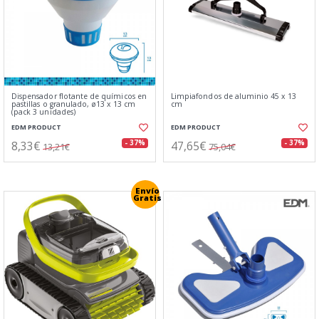
Dispensador flotante de químicos en
Limpiafondos de aluminio 45 x 13
pastillas o granulado, ø13 x 13 cm
cm
(pack 3 unidades)
EDM PRODUCT
EDM PRODUCT
8,33€
47,65€
- 37%
- 37%
13,21€
75,04€
Envío
Gratis