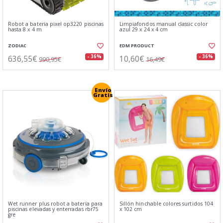
Robot a bateria pixel op3220 piscinas
Limpiafondos manual classic color
hasta 8 x 4 m
azul 29 x 24 x 4 cm
ZODIAC
EDM PRODUCT
636,55€
10,60€
- 36%
- 36%
990,95€
16,49€
Envío
Gratis
Wet runner plus robot a batería para
Sillón hinchable colores surtidos 104
piscinas elevadas y enterradas rbr75
x 102 cm
gre