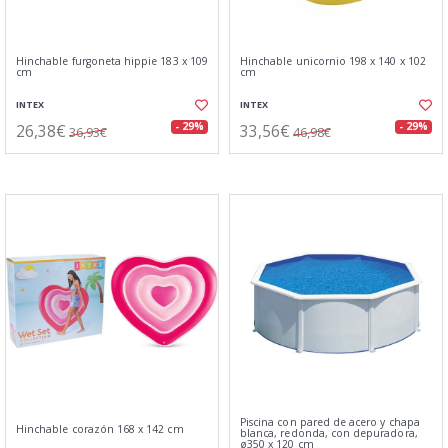
Hinchable furgoneta hippie 183 x 109
Hinchable unicornio 198 x 140 x 102
cm
cm
INTEX
INTEX
26,38€
33,56€
- 29%
- 29%
36,93€
46,98€
Piscina con pared de acero y chapa
Hinchable corazón 168 x 142 cm
blanca, redonda, con depuradora,
ø350 x 120 cm