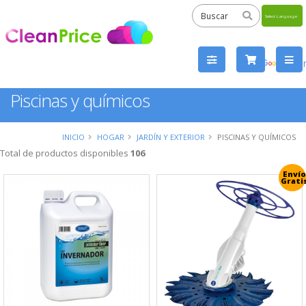
Powered
by
Tra
Piscinas y químicos
INICIO
HOGAR
JARDÍN Y EXTERIOR
PISCINAS Y QUÍMICOS
Total de productos disponibles
106
Envío
Grati