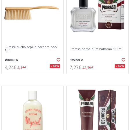
Eurostil cuello cepillo barbero pack
Proraso barba dura balsamo 100ml
1un
EUROSTIL
PRORASO
4,24€
7,27€
- 48%
- 47%
8,16€
13,74€