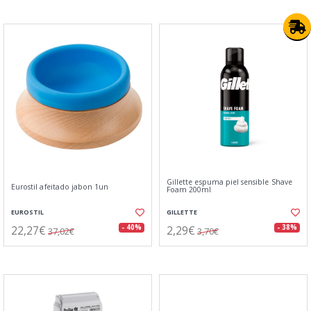
Gillette espuma piel sensible Shave
Eurostil afeitado jabon 1un
Foam 200ml
EUROSTIL
GILLETTE
22,27€
2,29€
- 40%
- 38%
37,02€
3,70€