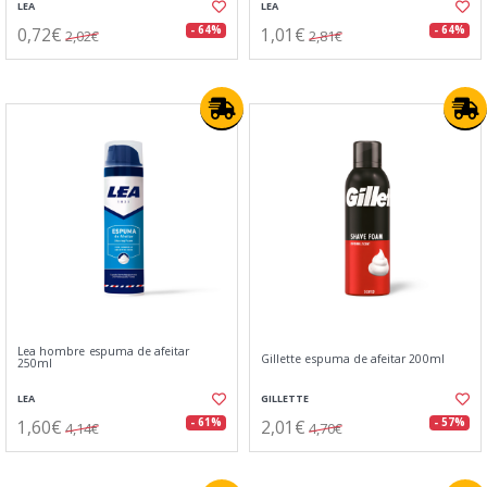
LEA
LEA
0,72€
1,01€
- 64%
- 64%
2,02€
2,81€
Lea hombre espuma de afeitar
Gillette espuma de afeitar 200ml
250ml
LEA
GILLETTE
1,60€
2,01€
- 61%
- 57%
4,14€
4,70€