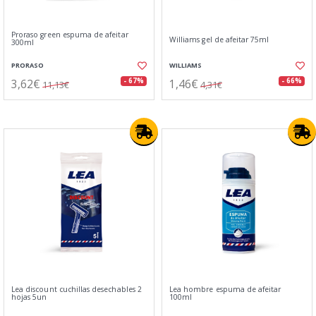
Proraso green espuma de afeitar
Williams gel de afeitar 75ml
300ml
PRORASO
WILLIAMS
3,62€
1,46€
- 67%
- 66%
11,13€
4,31€
Lea discount cuchillas desechables 2
Lea hombre espuma de afeitar
hojas 5un
100ml