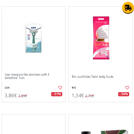
Lea maquinilla woman soft 3
Bic cuchillas Twin lady 5uds.
sensitive 1un
LEA
BIC
3,86€
1,34€
- 51%
- 50%
7,89€
2,70€