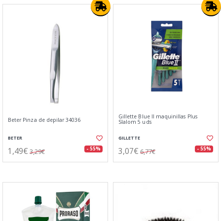
Gillette Blue II maquinillas Plus
Beter Pinza de depilar 34036
Slalom 5 uds
BETER
GILLETTE
1,49€
3,07€
- 55%
- 55%
3,29€
6,77€