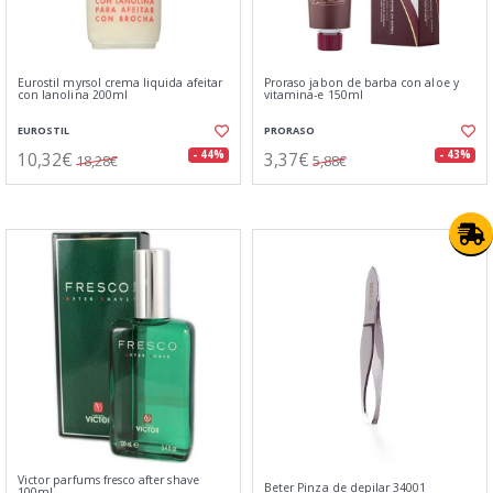
Eurostil myrsol crema liquida afeitar
Proraso jabon de barba con aloe y
con lanolina 200ml
vitamina-e 150ml
EUROSTIL
PRORASO
10,32€
3,37€
- 44%
- 43%
18,28€
5,88€
Victor parfums fresco after shave
Beter Pinza de depilar 34001
100ml