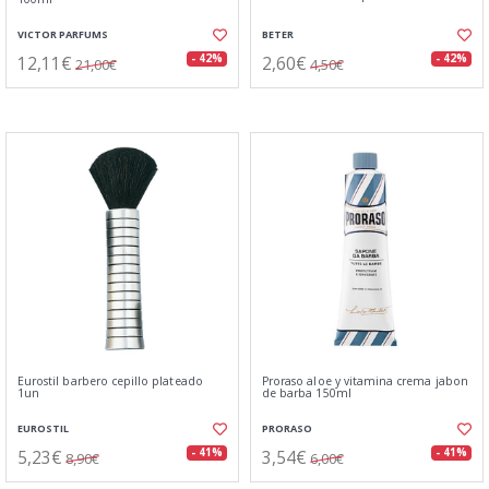
VICTOR PARFUMS
BETER
12,11€
2,60€
- 42%
- 42%
21,00€
4,50€
Eurostil barbero cepillo plateado
Proraso aloe y vitamina crema jabon
1un
de barba 150ml
EUROSTIL
PRORASO
5,23€
3,54€
- 41%
- 41%
8,90€
6,00€