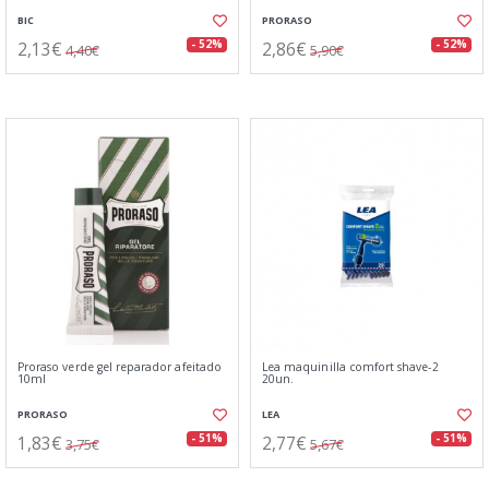
BIC
PRORASO
2,13€
2,86€
- 52%
- 52%
4,40€
5,90€
Proraso verde gel reparador afeitado
Lea maquinilla comfort shave-2
10ml
20un.
PRORASO
LEA
1,83€
2,77€
- 51%
- 51%
3,75€
5,67€