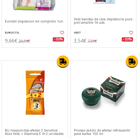
Veet bandas de cera depilatoria pure
Eurostil depilacion kit completo 1un
piel sensible 16 uds.
EUROSTIL
VEET
9,66€
3,54€
- 53%
- 53%
20,58€
7,50€
Bic maquinillas afeitar 3 Sensitive
Proraso Jabón de afeitar refrescante
Aloe Vera + Vitamina E 4+2 unidades
para barba 150 ml