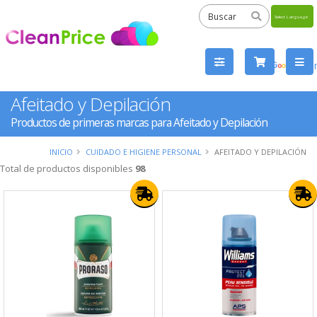
Powered
by
Tra
Afeitado y Depilación
Productos de primeras marcas para Afeitado y Depilación
INICIO
CUIDADO E HIGIENE PERSONAL
AFEITADO Y DEPILACIÓN
Total de productos disponibles
98