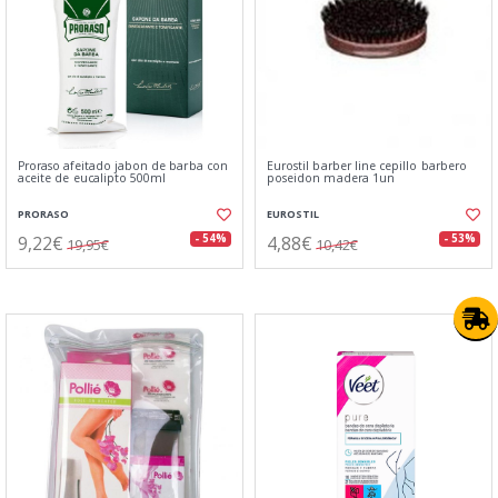
Proraso afeitado jabon de barba con
Eurostil barber line cepillo barbero
aceite de eucalipto 500ml
poseidon madera 1un
PRORASO
EUROSTIL
9,22€
4,88€
- 54%
- 53%
19,95€
10,42€