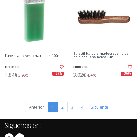
Eurostil barbero madera cepillo de
Eurostil aloe vera cera roll-on 100ml
pelo pequeño nereo 1un
EUROSTIL
EUROSTIL
1,84€
3,02€
- 37%
- 36%
2,90€
4,74€
Anterior
1
2
3
4
Siguiente
Síguenos en: