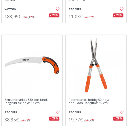
VATTON
STOCKER
183,99€
11,03€
- 29%
- 29%
258,89€
15,51€
Serrucho sirkos 330 con funda.
Recortasetos hobby 50 hoja
longitud de hoja: 33 cm
ondulada. longitud: 50 cm
STOCKER
STOCKER
38,35€
19,77€
- 29%
- 29%
53,72€
27,68€