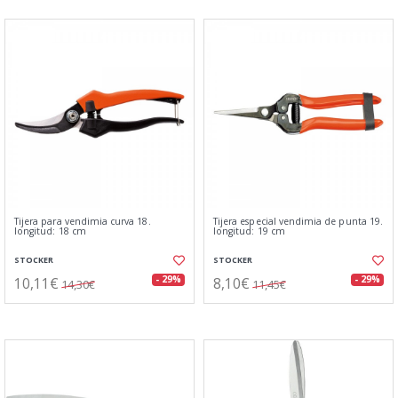
Tijera para vendimia curva 18.
Tijera especial vendimia de punta 19.
longitud: 18 cm
longitud: 19 cm
STOCKER
STOCKER
10,11€
8,10€
- 29%
- 29%
14,30€
11,45€