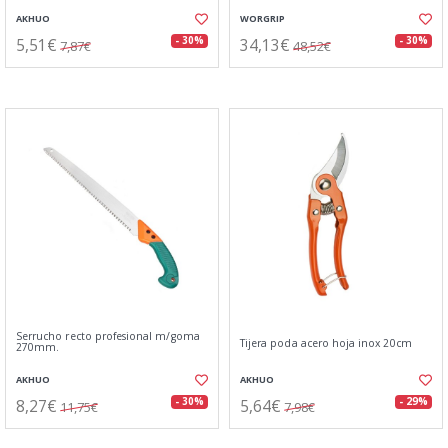
AKHUO
WORGRIP
5,51€
34,13€
- 30%
- 30%
7,87€
48,52€
Serrucho recto profesional m/goma
Tijera poda acero hoja inox 20cm
270mm.
AKHUO
AKHUO
8,27€
5,64€
- 30%
- 29%
11,75€
7,98€