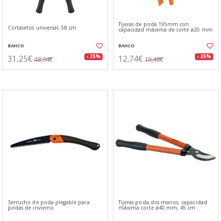
Tijeras de poda 195mm con
Cortasetos universal, 58 cm
capacidad máxima de corte ø20 mm
BAHCO
BAHCO
31,25€
12,74€
- 35%
- 35%
48,04€
19,48€
Serrucho de poda plegable para
Tijeras poda dos manos, capacidad
podas de invierno
máxima corte ø40 mm, 45 cm