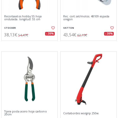
Recortasetos hobby 55 hoja
Rec. cort.set/motos. 48109 espada
ondulada. longitud: 55 cm
oregon
STOCKER
VATTON
38,13€
43,54€
- 30%
- 30%
54,47€
62,19€
Tijera poda acero hoja carbono
Cortabordes worgrip 250w.
20cm