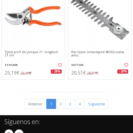
Tijera profi de yunque 21. longitud:
Rec.tijera cortacesped 48362cizalla
21 cm
arbu
STOCKER
VATTON
25,19€
20,51€
- 28%
- 28%
35,09€
28,57€
Anterior
1
2
3
4
Siguiente
Síguenos en: