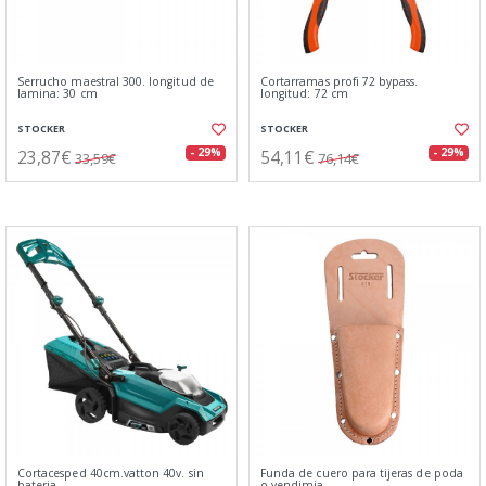
Serrucho maestral 300. longitud de
Cortarramas profi 72 bypass.
lamina: 30 cm
longitud: 72 cm
STOCKER
STOCKER
23,87€
54,11€
- 29%
- 29%
33,59€
76,14€
Cortacesped 40cm.vatton 40v. sin
Funda de cuero para tijeras de poda
bateria
o vendimia