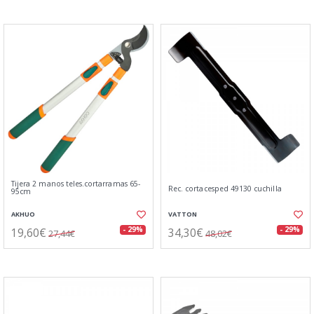
Tijera 2 manos teles.cortarramas 65-
Rec. cortacesped 49130 cuchilla
95cm
AKHUO
VATTON
19,60€
34,30€
- 29%
- 29%
27,44€
48,02€