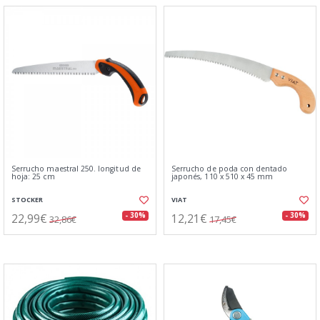
Serrucho maestral 250. longitud de
Serrucho de poda con dentado
hoja: 25 cm
japonés, 110 x 510 x 45 mm
STOCKER
VIAT
22,99€
12,21€
- 30%
- 30%
32,86€
17,45€