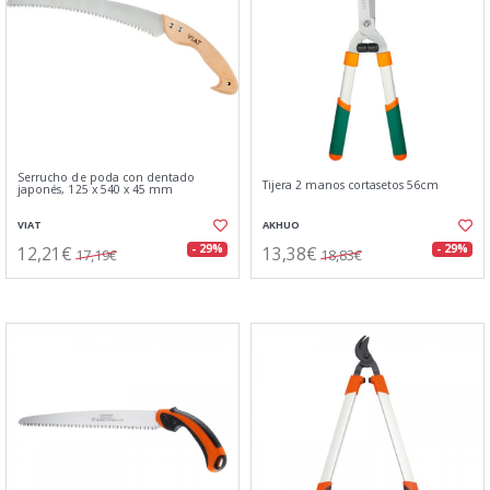
Serrucho de poda con dentado
Tijera 2 manos cortasetos 56cm
japonés, 125 x 540 x 45 mm
VIAT
AKHUO
12,21€
13,38€
- 29%
- 29%
17,19€
18,83€