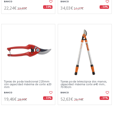
BAHCO
BAHCO
22,24€
34,03€
- 34%
- 34%
33,83€
51,27€
Tijeras de poda tradicional 220mm
Tijeras poda telescópica dos manos,
con capacidad máxima de corte ø20
capacidad máxima corte ø40 mm,
mm
70-90cm
BAHCO
BAHCO
19,46€
52,63€
- 33%
- 31%
28,99€
76,74€