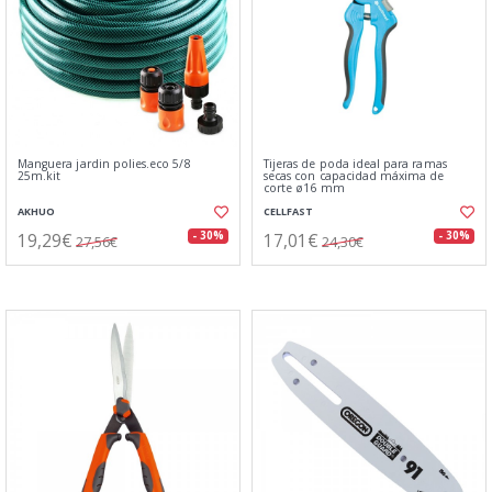
Manguera jardin polies.eco 5/8
Tijeras de poda ideal para ramas
25m.kit
secas con capacidad máxima de
corte ø16 mm
AKHUO
CELLFAST
19,29€
17,01€
- 30%
- 30%
27,56€
24,30€