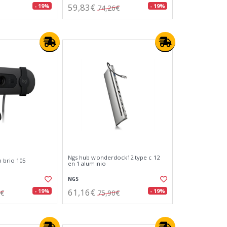
59,83€
- 19%
- 19%
74,26€
Ngs hub wonderdock12 type c 12
 brio 105
en 1 aluminio
NGS
61,16€
- 19%
- 19%
8€
75,90€