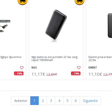
 5gbps 3puertos
Ngs bateria ext portatil 22.5w carg
Ewent powerban
rapid 10000mah
22,5w
NGS
EWENT
11,17€
11,10€
- 19%
- 19%
13,86€
13,7
Anterior
1
2
3
4
5
6
Siguiente