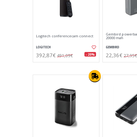
Gembird powerban
Logitech conferencecam connect
20000 mah
LOGITECH
GEMBIRD
392,87€
22,36€
- 20%
491,09€
27,95€