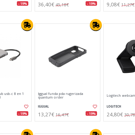
36,40€
9,08€
- 19%
- 19%
45,18€
11,27€
b usb-c 8 en 1
Iggual funda pda rugerizada
Logitech webcam
d
quantum order
IGGUAL
LOGITECH
13,27€
24,80€
- 19%
- 19%
16,47€
30,7