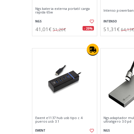
Ngs bateria externa portatil carga
Intenso powerban
rapida 65w
NGS
INTENSO
41,01€
51,31€
- 20%
51,26€
64,13€
Ewent e1137 hub usb tipo c 4
Ngs adaptador mul
pueros usb 3.1
ultraligero 3.0 pd
EWENT
NGS