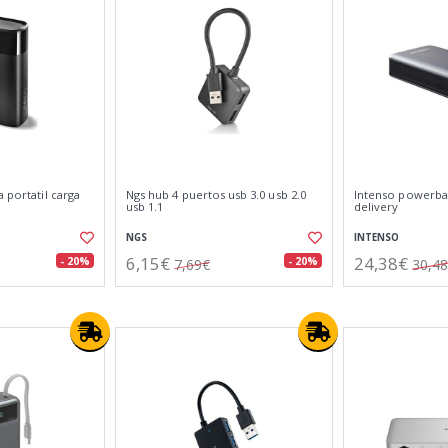
 portatil carga
Ngs hub 4 puertos usb 3.0 usb 2.0
Intenso powerba
usb 1.1
delivery
NGS
INTENSO
6,15€
24,38€
- 20%
- 20%
7,69€
30,4