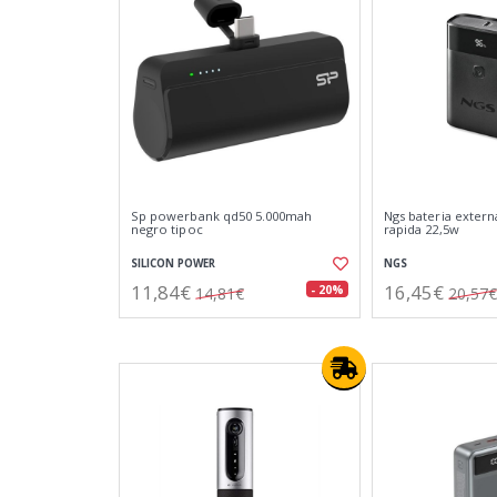
Sp powerbank qd50 5.000mah
Ngs bateria externa
negro tipoc
rapida 22,5w
SILICON POWER
NGS
11,84€
16,45€
- 20%
14,81€
20,57€