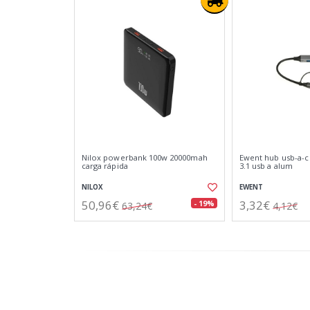
Nilox powerbank 100w 20000mah
Ewent hub usb-a-c
carga rápida
3.1 usb a alum
NILOX
EWENT
50,96€
3,32€
- 19%
63,24€
4,12€