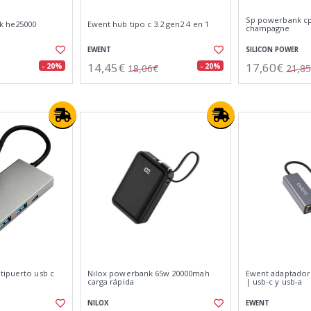
Sp powerbank cp
k he25000
Ewent hub tipo c 3.2 gen2 4 en 1
champagne
EWENT
SILICON POWER
14,45€
17,60€
- 20%
- 20%
18,06€
21,8
tipuerto usb c
Nilox powerbank 65w 20000mah
Ewent adaptador 
carga rápida
| usb-c y usb-a
NILOX
EWENT