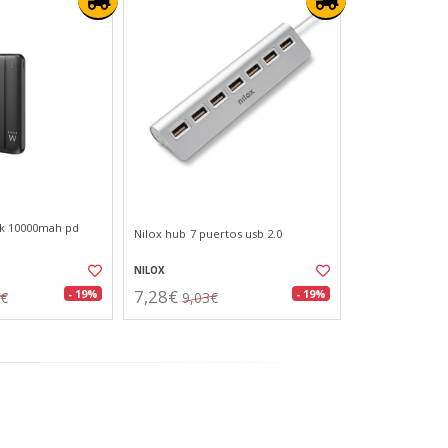
k 10000mah pd
Nilox hub 7 puertos usb 2.0
NILOX
7,28€
- 19%
- 19%
7€
9,03€