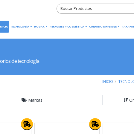
INICIO
TECNOLOGÍA
HOGAR
PERFUMES Y COSMÉTICA
CUIDADO E HIGIENE
PARAFA
orios de tecnología
INICIO
TECNOL
Marcas
Or