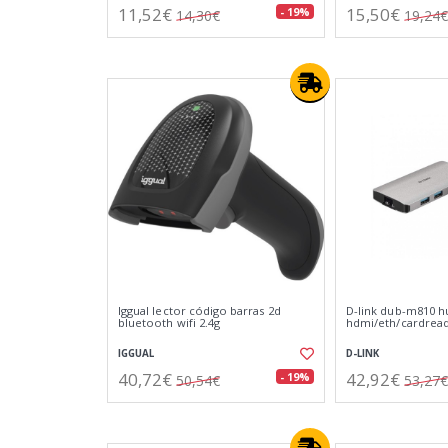
11,52€
15,50€
- 19%
14,30€
19,24€
Iggual lector código barras 2d
D-link dub-m810 hu
bluetooth wifi 2.4g
hdmi/eth/cardrea
IGGUAL
D-LINK
40,72€
42,92€
- 19%
50,54€
53,27€