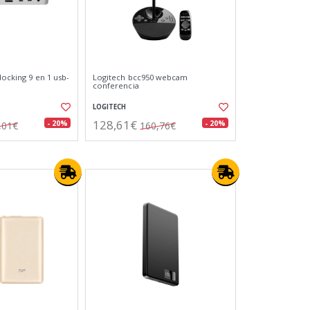
docking 9 en 1 usb-
Logitech bcc950 webcam
conferencia
LOGITECH
128,61€
- 20%
- 20%
,01€
160,76€