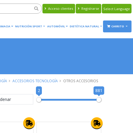
Acceso clientes
Registrarse
Powered by
Translate
RMACIA
NUTRICIÓN SPORT
AUTOMÓVIL
DIETÉTICA NATURAL
CARRITO
OGÍA
ACCESORIOS TECNOLOGÍA
OTROS ACCESORIOS
2
881
denar