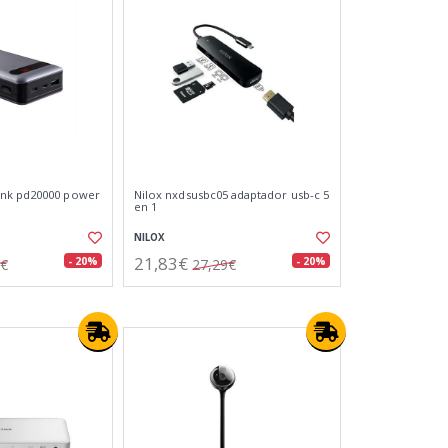
nk pd20000 power
Nilox nxdsusbc05 adaptador usb-c 5
en 1
NILOX
21,83€
- 20%
- 20%
8€
27,29€