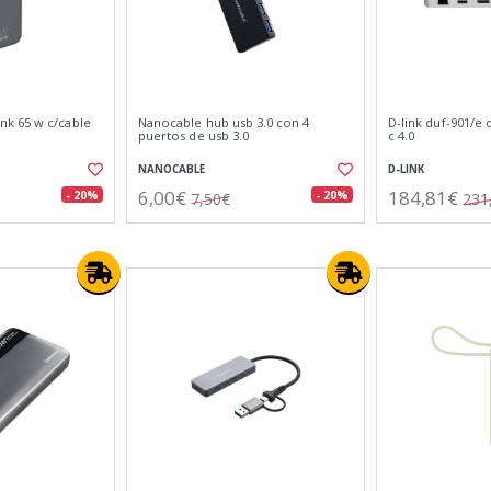
k 65 w c/cable
Nanocable hub usb 3.0 con 4
D-link duf-901/e 
puertos de usb 3.0
c 4.0
NANOCABLE
D-LINK
6,00€
184,81€
- 20%
- 20%
7,50€
231