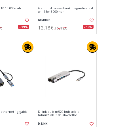
10 10.000mah
Gembird powerbank magnética lcd
wir 15w 5000mah
GEMBIRD
12,18€
- 19%
- 19%
5€
15,12€
ethernet 1gigabit
D-link dub-m520 hub usb-c
hdmi/2usb 3.0/usb-c/ethe
D-LINK