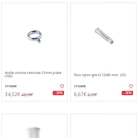
Anilla cortina redonda 21mm.plata
Taco nylon gris tx 12x60 mm. (25)
(100)
STOKER
STOKER
34,52€
6,67€
- 29%
- 28%
48,58€
9,30€