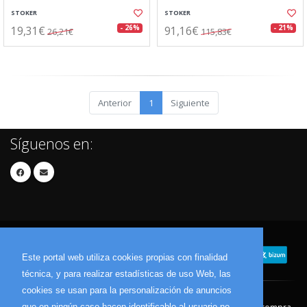
STOKER
STOKER
19,31€
91,16€
- 26%
- 21%
26,21€
115,83€
Anterior
1
Siguiente
Síguenos en:
Este portal web utiliza cookies propias con finalidad
técnica, y para realizar estadísticas de uso Web, las
cookies se usan para la personalización de anuncios
que en ningún caso hacen identificable al usuario no