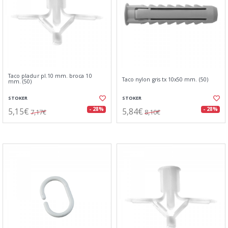
Taco pladur pl.10 mm. broca 10
Taco nylon gris tx 10x50 mm. (50)
mm. (50)
STOKER
STOKER
5,15€
5,84€
- 28%
- 28%
7,17€
8,10€