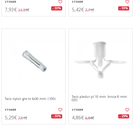
STOKER
STOKER
7,93€
5,42€
- 30%
- 30%
11,33€
7,71€
Taco pladur pl.10 mm. broca 8 mm.
Taco nylon gris tx 6x30 mm. (100)
(50)
STOKER
STOKER
5,29€
4,86€
- 30%
- 29%
7,51€
6,84€