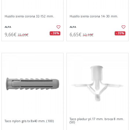
Husillo sierra corona 32-152 mm.
Husillo sierra corona 14- 30 mm.
ALFA
ALFA
9,66€
6,65€
- 36%
- 35%
15,09€
10,18€
Taco pladur pl.17 mm. broca 8 mm.
Taco nylon gris tx 8x40 mm. (100)
(50)