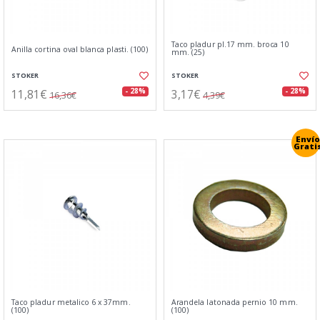
Taco pladur pl.17 mm. broca 10
Anilla cortina oval blanca plasti. (100)
mm. (25)
STOKER
STOKER
11,81€
3,17€
- 28%
- 28%
16,36€
4,39€
Envío
Grati
Taco pladur metalico 6 x 37mm.
Arandela latonada pernio 10 mm.
(100)
(100)