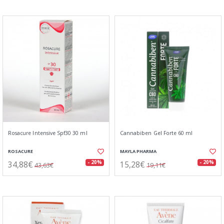
Rosacure Intensive Spf30 30 ml
Cannabiben Gel Forte 60 ml
ROSACURE
MAYLA PHARMA
34,88€
15,28€
- 20%
- 20%
43,63€
19,11€