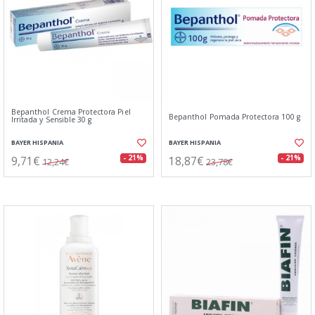
Bepanthol Crema Protectora Piel
Bepanthol Pomada Protectora 100 g
Irritada y Sensible 30 g
BAYER HISPANIA
BAYER HISPANIA
9,71€
18,87€
- 21%
- 21%
12,24€
23,78€