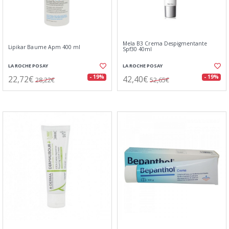
Mela B3 Crema Despigmentante
Lipikar Baume Apm 400 ml
Spf30 40ml
LA ROCHE POSAY
LA ROCHE POSAY
22,72€
42,40€
- 19%
- 19%
28,22€
52,65€