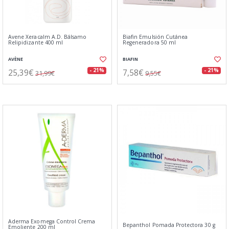
Avene Xeracalm A.D. Bálsamo
Biafin Emulsión Cutánea
Relipidizante 400 ml
Regeneradora 50 ml
AVÈNE
BIAFIN
25,39€
7,58€
- 21%
- 21%
31,99€
9,55€
Aderma Exomega Control Crema
Bepanthol Pomada Protectora 30 g
Emoliente 200 ml