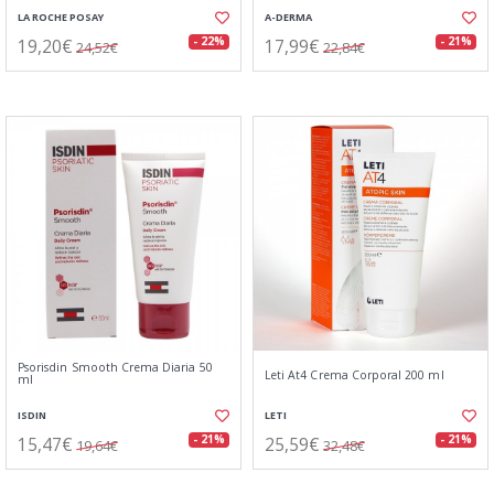
LA ROCHE POSAY
A-DERMA
19,20€
17,99€
- 22%
- 21%
24,52€
22,84€
Psorisdin Smooth Crema Diaria 50
Leti At4 Crema Corporal 200 ml
ml
ISDIN
LETI
15,47€
25,59€
- 21%
- 21%
19,64€
32,48€