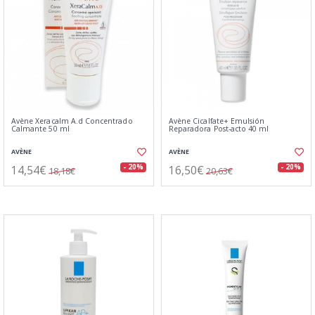
Avène Xeracalm A.d Concentrado
Avène Cicalfate+ Emulsión
Calmante 50 ml
Reparadora Post-acto 40 ml
AVÈNE
AVÈNE
14,54€
16,50€
- 20%
- 20%
18,18€
20,63€