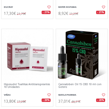
DUCRAY
BAYER HISPANIA
17,30€
8,92€
- 21%
- 21%
21,79€
11,23€
Hiposudol Toallitas Antitranspirantes
Cannabiben Oil 15 CBD 10 ml con
10 Unidades
Gotero
VIÑAS
MAYLA PHARMA
13,80€
37,01€
- 20%
- 20%
17,28€
46,31€