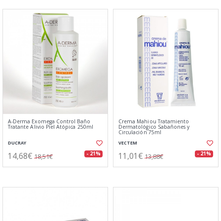
A-Derma Exomega Control Baño
Crema Mahiou Tratamiento
Tratante Alivio Piel Atópica 250ml
Dermatológico Sabañones y
Circulación 75ml
DUCRAY
VECTEM
14,68€
11,01€
- 21%
- 21%
18,51€
13,88€