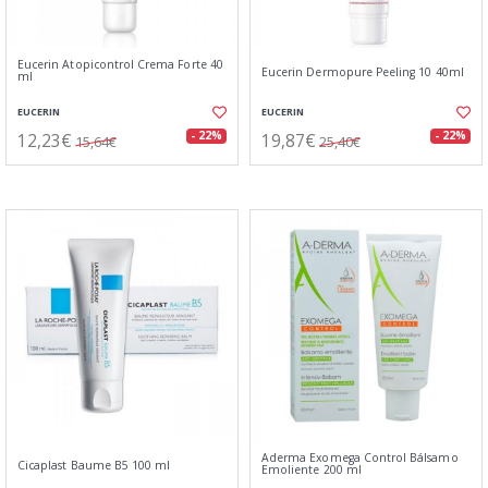
Eucerin Atopicontrol Crema Forte 40
Eucerin Dermopure Peeling 10 40ml
ml
EUCERIN
EUCERIN
12,23€
19,87€
- 22%
- 22%
15,64€
25,40€
Aderma Exomega Control Bálsamo
Cicaplast Baume B5 100 ml
Emoliente 200 ml