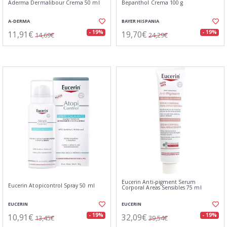
Aderma Dermalibour Crema 50 ml
Bepanthol Crema 100 g
A-DERMA
BAYER HISPANIA
11,91€
19,70€
- 19%
- 19%
14,69€
24,29€
Eucerin Anti-pigment Serum
Eucerin Atopicontrol Spray 50 ml
Corporal Areas Sensibles 75 ml
EUCERIN
EUCERIN
10,91€
32,09€
- 19%
- 19%
13,45€
39,54€