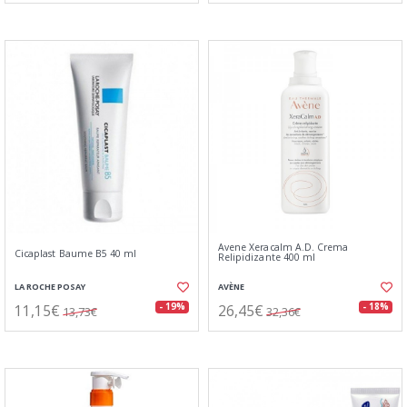
Avene Xeracalm A.D. Crema
Cicaplast Baume B5 40 ml
Relipidizante 400 ml
LA ROCHE POSAY
AVÈNE
11,15€
26,45€
- 19%
- 18%
13,73€
32,36€