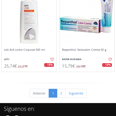
Leti At4 Leche Corporal 500 ml
Bepanthol Sensicalm Crema 50 g
LETI
BAYER HISPANIA
25,74€
15,79€
- 18%
- 18%
31,27€
19,18€
Anterior
1
2
Siguiente
Síguenos en: