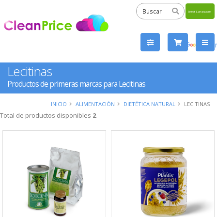
Powered
by
Tra
Lecitinas
Productos de primeras marcas para Lecitinas
INICIO
ALIMENTACIÓN
DIETÉTICA NATURAL
LECITINAS
Total de productos disponibles
2