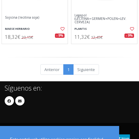
Legepol
Sojicina (lecitina soja)
(LECITINA+GERMEN+POLEN+LEV.
CERVEZA)
MAESE HERBARIO
PLANTIS
18,32€
11,32€
- 9%
- 9%
20,15€
12,45€
Anterior
1
Siguiente
Síguenos en: