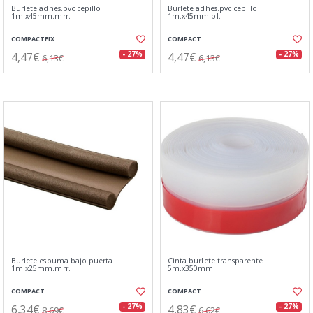
Burlete adhes.pvc cepillo
Burlete adhes.pvc cepillo
1m.x45mm.mrr.
1m.x45mm.bl.
COMPACTFIX
COMPACT
4,47€
4,47€
- 27%
- 27%
6,13€
6,13€
Burlete espuma bajo puerta
Cinta burlete transparente
1m.x25mm.mrr.
5m.x350mm.
COMPACT
COMPACT
6,34€
4,83€
- 27%
- 27%
8,69€
6,62€