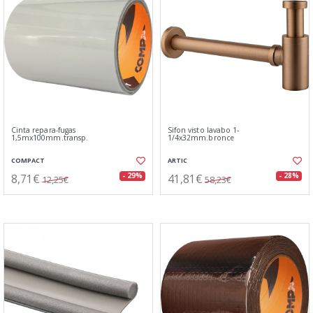
Cinta repara-fugas
Sifon visto lavabo 1-
1,5mx100mm.transp.
1/4x32mm.bronce
COMPACT
ARTIC
8,71€
41,81€
- 29%
- 28%
12,25€
58,23€