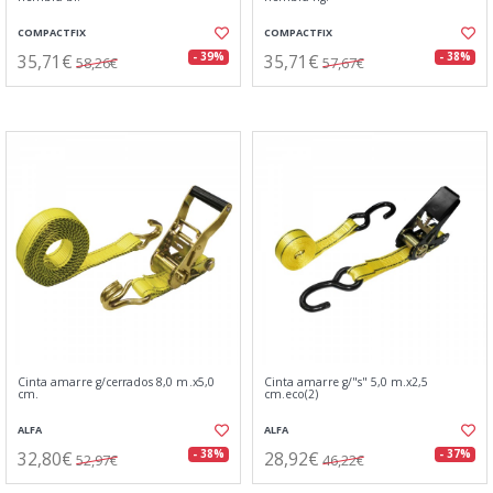
COMPACTFIX
COMPACTFIX
35,71€
35,71€
- 39%
- 38%
58,26€
57,67€
Cinta amarre g/cerrados 8,0 m.x5,0
Cinta amarre g/"s" 5,0 m.x2,5
cm.
cm.eco(2)
ALFA
ALFA
32,80€
28,92€
- 38%
- 37%
52,97€
46,22€