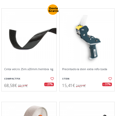
Envío
Gratis
Cinta velcro 25m.x20mm.hembra ng.
Precintadora stein extra reforzada
COMPACTFIX
STEIN
68,58€
15,41€
- 27%
- 37%
93,37€
24,51€