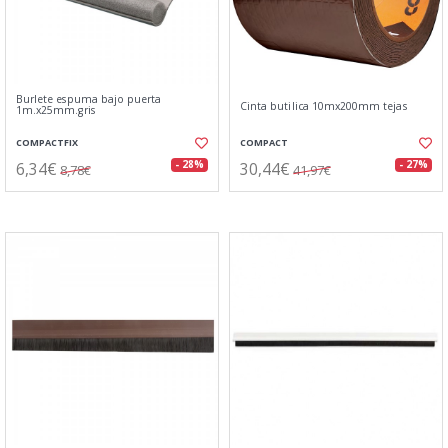
Burlete espuma bajo puerta
Cinta butilica 10mx200mm tejas
1m.x25mm.gris
COMPACTFIX
COMPACT
6,34€
30,44€
- 28%
- 27%
8,78€
41,97€