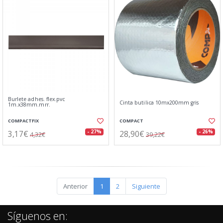
Burlete adhes. flex.pvc
Cinta butilica 10mx200mm gris
1m.x38mm.mrr.
COMPACTFIX
COMPACT
3,17€
28,90€
- 27%
- 26%
4,32€
39,22€
Anterior
1
2
Siguiente
Síguenos en: