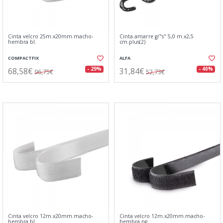
Cinta velcro 25m.x20mm.macho-
Cinta amarre g/"s" 5,0 m.x2,5
hembra bl.
cm.plus(2)
COMPACTFIX
ALFA
68,58€
31,84€
- 29%
- 40%
96,75€
52,73€
Cinta velcro 12m.x20mm.macho-
Cinta velcro 12m.x20mm.macho-
hembra bl.
hembra ng.