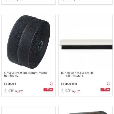
Cinta velcro 0,6m.x38mm.macho-
Burlete adhes.pvc cepillo
hembra ng.
1m.x45mm.trans
COMPACT
COMPACTFIX
4,40€
4,47€
- 27%
- 27%
6,01€
6,10€