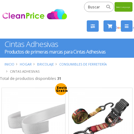
Powered
by
Tra
Cintas Adhesivas
Productos de primeras marcas para Cintas Adhesivas
INICIO
HOGAR
BRICOLAJE
CONSUMIBLES DE FERRETERÍA
CINTAS ADHESIVAS
Total de productos disponibles
31
Envío
Gratis