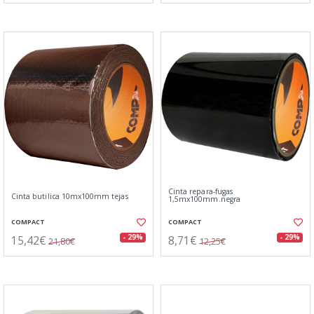
Cinta repara-fugas
Cinta butilica 10mx100mm tejas
1,5mx100mm.negra
COMPACT
COMPACT
15,42€
8,71€
- 29%
- 29%
21,80€
12,25€