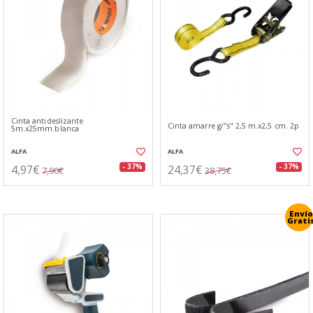
Cinta antideslizante
Cinta amarre g/"s" 2,5 m.x2,5 cm. 2p
5m.x25mm.blanca
ALFA
ALFA
4,97€
24,37€
- 37%
- 37%
7,90€
38,75€
Envío
Grati