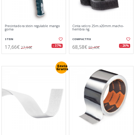
Precintadora stein regulable mango
Cinta velcro 25m.x20mm.macho-
goma
hembra ng.
STEIN
COMPACTFIX
17,66€
68,58€
- 37%
- 26%
27,94€
92,40€
Envío
Gratis