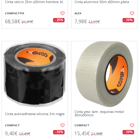
Cinta velcro 25m.x20mm.hembra bl.
Cinta aluminio 50m.x50mm.plata
COMPACTFIX
ALFA
68,58€
7,98€
- 25%
- 36%
91,91€
12,55€
Cinta yeso lam. esquinas metal
Cinta autoadhesiva silicona 3m.negra
30mx50mm
COMPACT
COMPACT
9,40€
15,45€
- 30%
- 30%
13,43€
21,96€